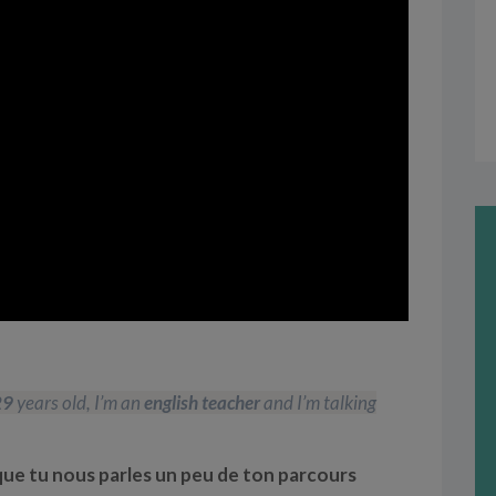
29
years old, I’m an
english teacher
and I’m talking
que tu nous parles un peu de ton parcours