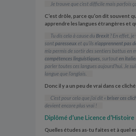
Je trouve que c’est difficile mais parfois 
C’est drôle, parce qu’on dit souvent 
apprendre les langues étrangères et qu
Tu dis cela à cause du
Brexit
? En effet, j
sont
paresseux
et qu’ils
n’apprennent pas d
m’a permis de sortir des sentiers battus en 
compétences linguistiques
, surtout
en itali
parler toutes ces langues aujourd’hui. Je su
langue que l’anglais.
Donc il y a un peu de vrai dans ce cliché
C’est pour cela que j’ai dit «
briser ces clic
devient encore plus vrai !
Diplômé d’une Licence d’Histoire
Quelles études as-tu faites et à quel e