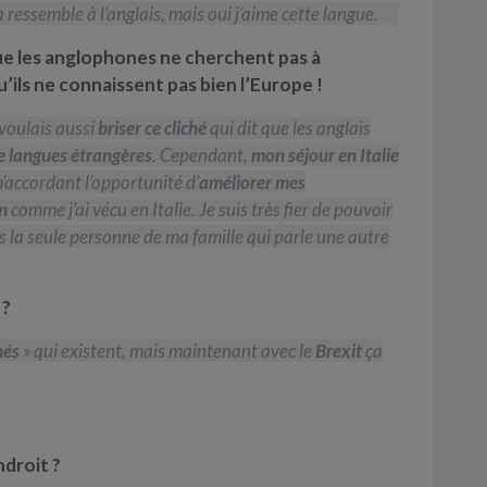
ça ressemble à l’anglais, mais oui j’aime cette langue.
que les anglophones ne cherchent pas à
’ils ne connaissent pas bien l’Europe !
e voulais aussi
briser ce cliché
qui dit que les anglais
e langues étrangères
. Cependant,
mon séjour en Italie
m’accordant l’opportunité d’
améliorer mes
en
comme j’ai vécu en Italie. Je suis très fier de pouvoir
is la seule personne de ma famille qui parle une autre
 ?
hés
» qui existent, mais maintenant avec le
Brexit
ça
ndroit ?