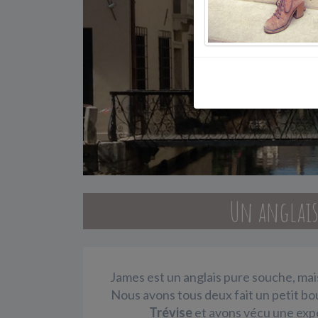
Un anglais 
James est un anglais pure souche, mais
Nous avons tous deux fait un petit bou
Trévise
et avons
vécu une expé