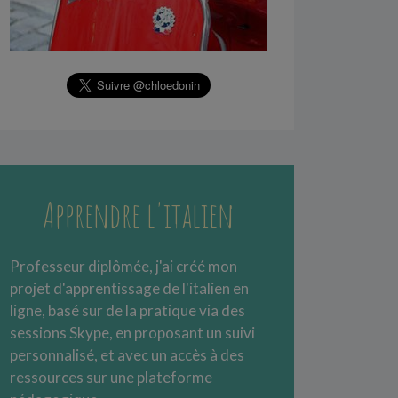
Apprendre l'italien
Professeur diplômée, j'ai créé mon
projet d'apprentissage de l'italien en
ligne, basé sur de la pratique via des
sessions Skype, en proposant un suivi
personnalisé, et avec un accès à des
ressources sur une plateforme