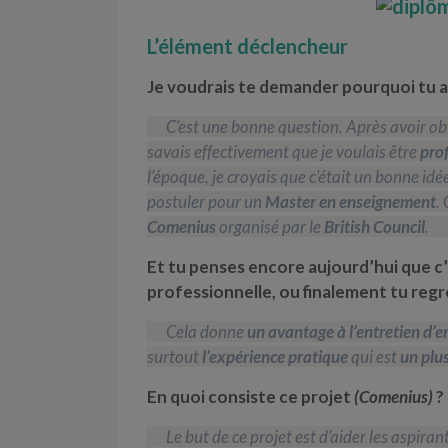
L’élément déclencheur
Je voudrais te demander pourquoi tu as
C’est une bonne question. Après avoir obt
savais effectivement que je voulais être
prof
l’époque, je croyais que c’était un bonne idé
postuler pour un
Master en enseignement
.
Comenius
organisé par le
British Council
.
Et tu penses encore aujourd’hui que c
professionnelle,
ou finalement tu regr
Cela donne
un avantage à l’entretien d
surtout
l’expérience pratique
qui est
un plu
En quoi consiste ce projet
(Comenius)
?
Le but de ce projet est d’aider les aspira