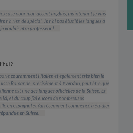
m’excuse pour mon accent anglais, maintenant je vais
e n’a rien de spécial. Je n’ai pas étudié les langues à
je voulais être professeur
!
’hui ?
parle
couramment l’italien
et également
très bien le
 Suisse Romande, précisément à
Yverdon
, peut être que
alienne
est une des
langues officielles de la Suisse
. En
 ici, et du coup j’ai encore de nombreuses
ille en
espagnol
et j’ai récemment commencé à étudier
 répandue en Suisse
.