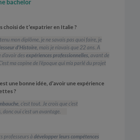
 choisi de t’
expatrier en Italie
?
enu mon diplôme, je ne savais pas quoi faire, je
esseur d’Histoire
, mais je n’avais que 22 ans. A
e d’avoir des
expériences professionnelles,
avant de
 C’est ma copine de l’époque qui m’a parlé du projet
’est une bonne idée, d’avoir une
expérience
ettes ?
’embauche
, c’est tout. Je crois que c’est
s
, donc oui c’est un avantage.
nts professeurs à
développer leurs compétences