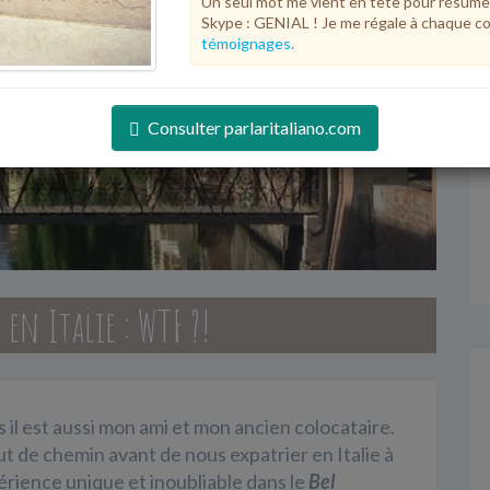
Un seul mot me vient en tête pour résume
Skype : GENIAL ! Je me régale à chaque co
témoignages.
Consulter parlaritaliano.com
en Italie : WTF ?!
 il est aussi mon ami et mon ancien colocataire.
t de chemin avant de nous expatrier en Italie à
rience unique et inoubliable dans le
Bel