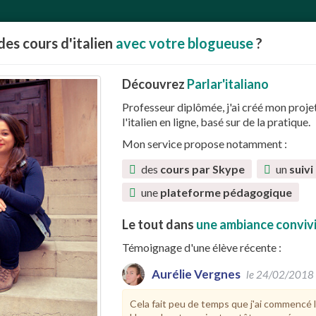
des cours d'italien
avec votre blogueuse
?
Découvrez
Parlar'italiano
Professeur diplômée, j'ai créé mon proje
l'italien en ligne, basé sur de la pratique.
Mon service propose notamment :
des
cours par Skype
un
suivi
une
plateforme pédagogique
es
Cuisine
Apprendre
Le tout dans
À propos
une ambiance convivi
Contact
Témoignage d'une élève récente :
Aurélie Vergnes
le 24/02/2018
Anecdotes
Cela fait peu de temps que j'ai commencé l