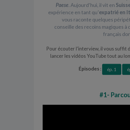
Paese
. Aujourd’hui, il vit en
Suiss
expérience en tant qu’
expatrié en It
vous raconte quelques péripétie
conseille des recoins magiques à 
français do
Pour écouter l’interview, il vous suffit
lancer les vidéos YouTube tout au lon
Épisodes :
ép. 1
é
#1- Parcou