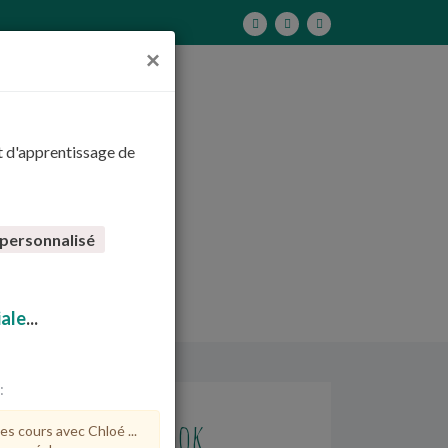
×
t d'apprentissage de
 personnalisé
ale
...
:
Facebook
es cours avec Chloé ...