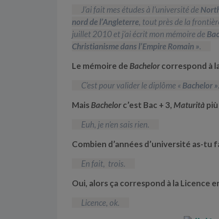
J’ai fait mes études à l’université de
Nort
nord de l’Angleterre
, tout près de la fronti
juillet 2010 et j’ai écrit mon mémoire de
Bac
Christianisme dans l’Empire Romain »
.
Le mémoire de
Bachelor
correspond à la
C’est pour valider le diplôme «
Bachelor »
Mais
Bachelor
c’est Bac + 3,
Maturità
più
Euh, je n’en sais rien.
Combien d’années d’université as-tu fa
En fait, trois.
Oui, alors ça correspond à la
Licence
e
Licence, ok.