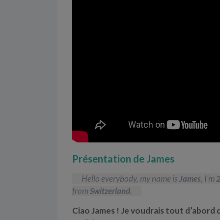
Présentation de James
Hello everybody, my name is
James
, I’m
from
Switzerland
.
Ciao James ! Je voudrais tout d’abord 