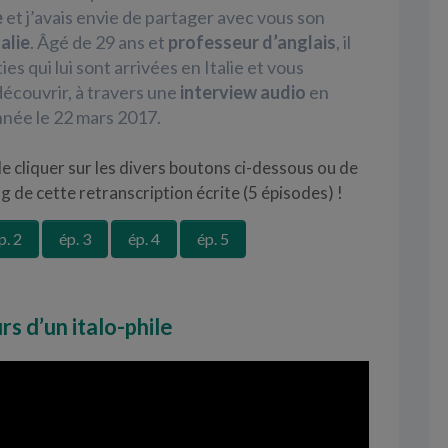
e
et j’avais envie de partager avec vous son
alie
. Âgé de 29 ans et
professeur d’anglais
, il
s qui lui sont arrivées en Italie et vous
découvrir, à travers une
interview audio
en
nnée le
22 mars 2017.
 de cliquer sur les divers boutons ci-dessous ou de
g de cette retranscription écrite (5 épisodes) !
p. 2
ép. 3
ép. 4
ép. 5
rs d’un italo-phile