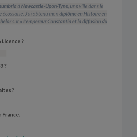
humbria
à
Newcastle-Upon-Tyne
, une ville dans le
ère écossaise. J’ai obtenu mon
diplôme en Histoire
en
helor
sur
« L’empereur Constantin et la diffusion du
 Licence ?
.
 3 ?
ites ?
n
France
.