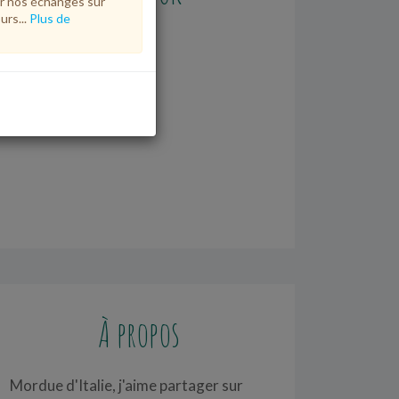
r nos échanges sur
urs...
Plus de
À propos
Mordue d'Italie, j'aime partager sur