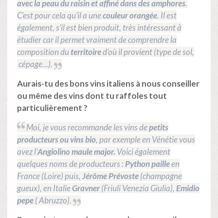
avec la peau du raisin et affiné dans des amphores
.
C’est pour cela qu’il a une
couleur orangée
. Il est
également, s’il est bien produit, très intéressant à
étudier car il permet vraiment de comprendre la
composition du
territoire
d’où il provient (type de sol,
cépage…).
Aurais-tu des bons vins italiens à nous conseiller
ou même des vins dont tu raffoles tout
particulièrement ?
Moi, je vous recommande les vins de
petits
producteurs ou vins bio
, par exemple en Vénétie vous
avez l’
Angiolino maule major.
Voici également
quelques noms de producteurs :
Python paille
en
France (Loire) puis,
Jérôme Prévoste
(champagne
gueux), en Italie
Gravner
(Friuli Venezia Giulia),
Emidio
pepe
( Abruzzo).