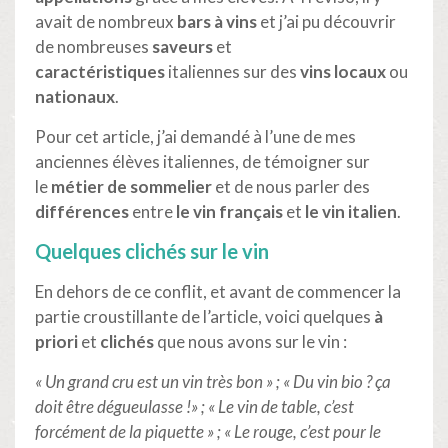
avait de nombreux
bars à vins
et j’ai pu découvrir
de nombreuses
saveurs
et
caractéristiques
italiennes sur des
vins locaux
ou
nationaux
.
Pour cet article, j’ai demandé à l’une de mes
anciennes élèves italiennes, de témoigner sur
le
métier de sommelier
et de nous parler des
différences
entre
le vin français
et
le vin italien
.
Quelques clichés sur le vin
En dehors de ce conflit, et avant de commencer la
partie croustillante de l’article, voici quelques
à
priori
et
clichés
que nous avons sur le vin :
« Un grand cru est un vin très bon » ; « Du vin bio ? ça
doit être dégueulasse !» ; « Le vin de table, c’est
forcément de la piquette » ; « Le rouge, c’est pour le