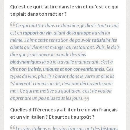
Qu’est ce qui t’attire dans le vin et qu’est-ce qui
te plait dans ton métier ?
Ce qui m’attire dans ce domaine, je dirais tout ce qui
est en
rapport au vin
, allant
de la grappe au vin
lui
même. J’aime cette sensation de pouvoir
satisfaire les
clients
qui viennent manger au restaurant. Puis, je dois
dire que je découvre le monde des
vins
biodynamiques
là où je travaille maintenant, c’est à
dire
non traités, uniques et non conventionnels
. Ces
types de vins, plus ils s’aèrent dans le verre et plus ils
“s’ouvrent” comme on dit, c’est une découverte pour
moi. Ce qui me motive au quotidien, c’est de vouloir
apprendre un peu plus tous les jours.
Quelles différences y a t-il entre un vin français
et un vin italien ? Et surtout au goût ?
Les vins italiens et les vins français ont des
histoires