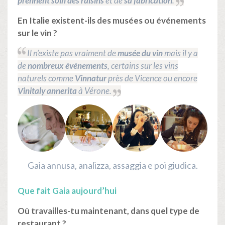
prennent soin des raisins
et de
sa fabrication
.
En Italie existent-ils des musées ou événements
sur le vin ?
Il n’existe pas vraiment de
musée du vin
mais il y a
de
nombreux événements
, certains sur les vins
naturels comme
Vinnatur
près de Vicence ou encore
V
initaly annerita
à Vérone.
Gaia annusa, analizza, assaggia e poi giudica.
Que fait Gaia aujourd’hui
Où travailles-tu maintenant, dans quel type de
restaurant ?