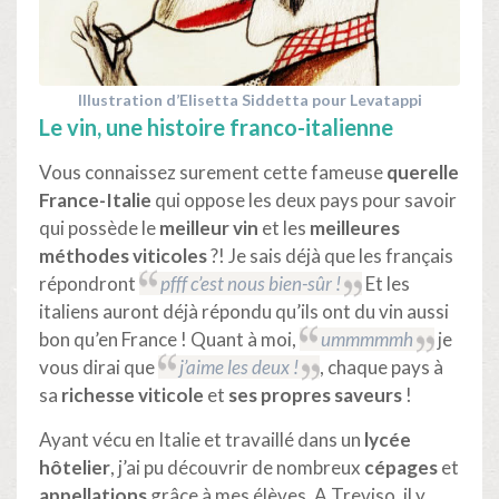
Illustration d’Elisetta Siddetta pour Levatappi
Le vin, une histoire franco-italienne
Vous connaissez surement cette fameuse
querelle
France-Italie
qui oppose les deux pays pour savoir
qui possède le
meilleur vin
et les
meilleures
méthodes viticoles
?! Je sais déjà que les français
répondront
pfff c’est nous bien-sûr !
Et les
italiens auront déjà répondu qu’ils ont du vin aussi
bon qu’en France ! Quant à moi,
ummmmmh
je
vous dirai que
j’aime les deux !
, chaque pays à
sa
richesse viticole
et
ses propres saveurs
!
Ayant vécu en Italie et travaillé dans un
lycée
hôtelier
, j’ai pu découvrir de nombreux
cépages
et
appellations
grâce à mes élèves. A Treviso, il y