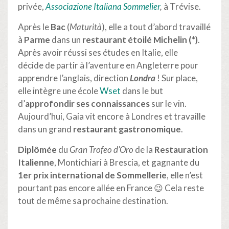
privée,
Associazione Italiana Sommelier
,
à Trévise.
Après le
Bac
(
Maturità
), elle a tout d’abord travaillé
à
Parme
dans un
restaurant étoilé Michelin (*)
.
Après avoir réussi ses études en Italie, elle
décide de partir à l’aventure en Angleterre pour
apprendre l’anglais, direction
Londra
! Sur place,
elle intègre une école
Wset
dans le but
d’
approfondir ses connaissances
sur le vin.
Aujourd’hui, Gaia vit encore à Londres et travaille
dans un grand
restaurant gastronomique
.
Diplômée
du
Gran Trofeo d’Oro
de la
Restauration
Italienne
, Montichiari à Brescia, et gagnante du
1er prix international de Sommellerie
, elle n’est
pourtant pas encore allée en France 😉 Cela reste
tout de même sa prochaine destination.