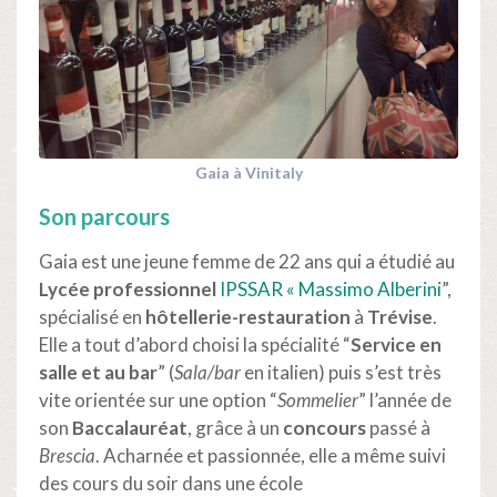
Gaia à Vinitaly
Son parcours
Gaia est une jeune femme de 22 ans qui a étudié au
Lycée professionnel
IPSSAR « Massimo Alberini
”,
spécialisé en
hôtellerie-restauration
à
Trévise
.
Elle a tout d’abord choisi la spécialité “
Service en
salle et au bar
” (
Sala/bar
en italien) puis s’est très
vite orientée sur une option “
Sommelier
” l’année de
son
Baccalauréat
, grâce à un
concours
passé à
Brescia
. Acharnée et passionnée, elle a même suivi
des cours du soir dans une école