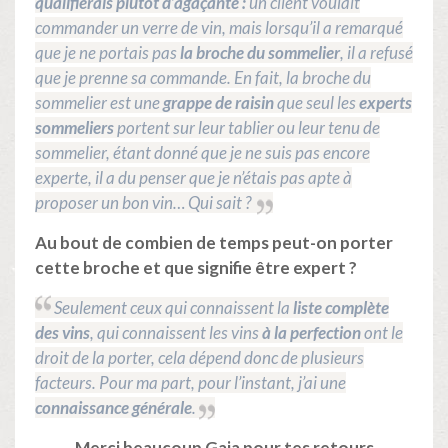
qualifierais plutôt d’agaçante :
un client voulait
commander un verre de vin, mais lorsqu’il a remarqué
que je ne portais pas
la broche du sommelier
, il a refusé
que je prenne sa commande. En fait, la broche du
sommelier est une
grappe de raisin
que seul les
experts
sommeliers
portent sur leur tablier ou leur tenu de
sommelier, étant donné que je ne suis pas encore
experte, il a du penser que je n’étais pas apte à
proposer un bon vin… Qui sait ?
Au bout de combien de temps peut-on porter
cette broche et que signifie être expert ?
Seulement ceux qui connaissent la
liste complète
des vins
, qui connaissent les vins
à la perfection
ont le
droit de la porter, cela dépend donc de plusieurs
facteurs. Pour ma part, pour l’instant, j’ai une
connaissance générale
.
Merci beaucoup Gaia pour tes retours