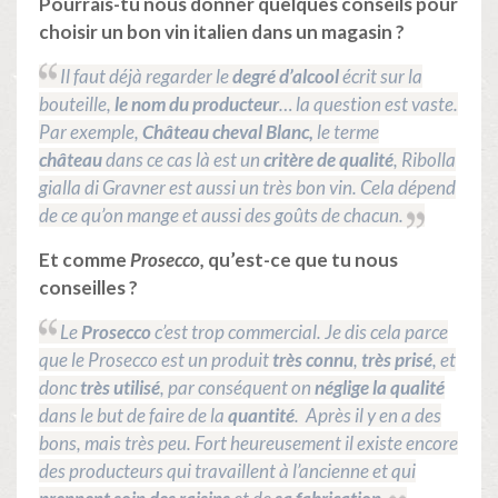
Pourrais-tu nous donner quelques conseils pour
choisir un bon vin italien dans un magasin ?
Il faut déjà regarder le
degré d’alcool
écrit sur la
bouteille,
le nom du producteur
… la question est vaste.
Par exemple,
Château cheval Blanc,
le terme
château
dans ce cas là est un
critère de qualité
, Ribolla
gialla di Gravner est aussi un très bon vin. Cela dépend
de ce qu’on mange et aussi des goûts de chacun.
Et comme
Prosecco,
qu’est-ce que tu nous
conseilles ?
Le
Prosecco
c’est trop commercial. Je dis cela parce
que le Prosecco est un produit
très connu
,
très prisé
, et
donc
très utilisé
, par conséquent on
néglige la qualité
dans le but de faire de la
quantité
. Après il y en a des
bons, mais très peu. Fort heureusement il existe encore
des producteurs qui travaillent à l’ancienne et qui