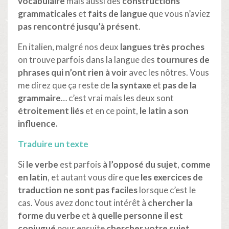
vocabulaire
mais aussi des
constructions
grammaticales
et
faits de langue
que vous n’aviez
pas rencontré jusqu’à présent
.
En italien, malgré nos deux
langues très proches
on trouve parfois dans la langue des
tournures de
phrases qui n’ont rien à voir
avec les nôtres. Vous
me direz que ça reste de
la syntaxe
et
pas de la
grammaire
… c’est vrai mais les deux sont
étroitement liés
et en ce point,
le latin a son
influence.
Traduire un texte
Si
le verbe
est parfois
à l’opposé du sujet
,
comme
en latin
, et autant vous dire que
les exercices de
traduction ne sont pas faciles
lorsque c’est le
cas. Vous avez donc tout intérêt à
chercher la
forme du verbe
et
à quelle personne il est
conjugué
pour ensuite
chercher votre sujet
.