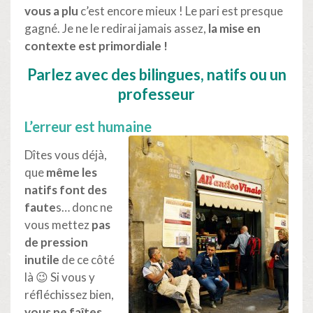
vous a plu
c’est encore mieux ! Le pari est presque
gagné. Je ne le redirai jamais assez,
la mise en
contexte est primordiale !
Parlez avec des bilingues, natifs ou un
professeur
L’erreur est humaine
Dîtes vous déjà,
que
même les
natifs font des
faute
s… donc ne
vous mettez
pas
de pression
inutile
de ce côté
là 😉 Si vous y
réfléchissez bien,
vous ne faîtes