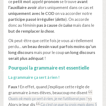
ce
petit mot
appelé
pronom
se trouve
avant
l’auxiliaire avoir
alors uniquement dans ce cas et
uniquement avec le COD
on va accorder notre
participe passé irrégulier
(
detto
). On accorde
donc au féminin
pas à cause
de
Luisa
mais dans le
but de remplacer
la chose
.
Ok peut-être que cette fois je vous ai réellement
perdu…
un beau dessin vaut parfois moins qu’un
long discours
mais pour le coup
un long discours
serait plus adéquat
!
Pourquoi la grammaire est essentielle
La grammaire ça sert à rien !
Faux !
En effet, quand j’explique cette règle de
grammaire à mes élèves, beaucoup me disent
Ouais ok mais ça sert à rien, je ne l’utiliserai pas !
Alors je leur dis
Ça c’est ce que tu crois mais dans 5