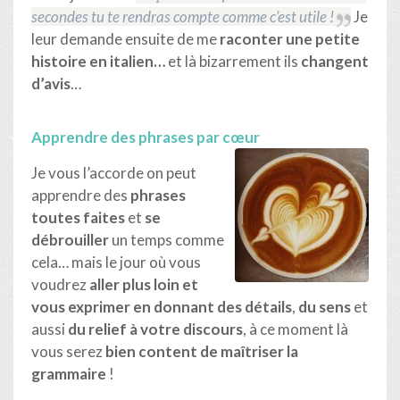
secondes tu te rendras compte comme c’est utile !
Je
leur demande ensuite de me
raconter une petite
histoire en italien…
et là bizarrement ils
changent
d’avis
…
Apprendre des phrases par cœur
Je vous l’accorde on peut
apprendre des
phrases
toutes faites
et
se
débrouiller
un temps comme
cela… mais le jour où vous
voudrez
aller plus loin et
vous exprimer en donnant des détails
,
du sens
et
aussi
du relief à votre discours
, à ce moment là
vous serez
bien content de maîtriser la
grammaire
!