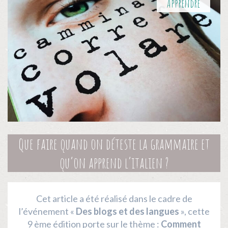
Apprendre
Que faire quand on déteste la grammaire et
qu’on apprend l’italien ?
Cet article a été réalisé dans le cadre de
l’événement «
Des blogs et des langues
», cette
9 ème édition porte sur le thème :
Comment