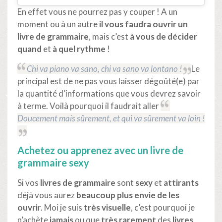
En effet vous ne pourrez pas y couper ! A un
moment ou à un autre
il vous faudra ouvrir un
livre de grammaire
, mais c’est
à vous de décider
quand
et
à quel rythme
!
Chi va piano va sano, chi va sano va lontano !
Le
principal est de ne pas vous laisser dégoûté(e) par
la quantité d’informations que vous devrez savoir
à terme. Voilà pourquoi il faudrait aller
Doucement mais sûrement, et qui va sûrement va loin !
Achetez ou apprenez avec un livre de
grammaire sexy
Si vos
livres de grammaire
sont
sexy
et
attirants
déjà vous aurez
beaucoup plus envie de les
ouvri
r. Moi je suis
très visuelle
, c’est pourquoi je
n’achète
jamais
ou que
très rarement
des
livres