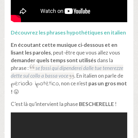
Découvrez les phrases hypothétiques en italien
En écoutant cette musique ci-dessous et en
lisant les paroles
, peut-être que vous allez vous
demander quels temps sont utilisés
dans la
phrase :
se fossi qui dipenderei dalle tue tenerezze
dette sul collo a bassa voce
. En italien on parle de
periodo ipotetico
, non ce n’est
pas un gros mot
!
😛
C’est là qu’intervient la phase
BESCHERELLE
!