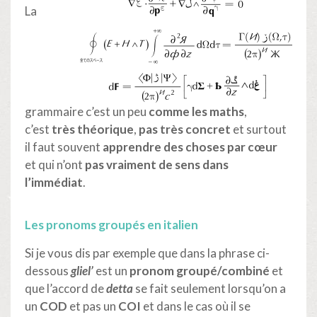
La
grammaire c’est un peu
comme les maths
,
c’est
très théorique
,
pas très concret
et surtout
il faut souvent
apprendre des choses
par cœur
et
qui n’ont
pas vraiment de sens
dans
l’immédiat
.
Les pronoms groupés en italien
Si je vous dis par exemple que dans la phrase ci-
dessous
gliel’
est un
pronom groupé/combiné
et
que l’accord de
detta
se fait seulement lorsqu’on a
un
COD
et pas un
COI
et dans le cas où il se