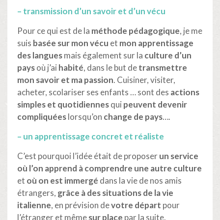
– transmission d’un savoir et d’un vécu
Pour ce qui est de la
méthode pédagogique
, je me
suis
basée sur mon vécu
et
mon apprentissage
des langues
mais également sur la
culture d’un
pays
où j’ai
habité
, dans le but de
transmettre
mon savoir et ma passion
. Cuisiner, visiter,
acheter, scolariser ses enfants … sont des
actions
simples et quotidiennes
qui
peuvent devenir
compliquées
lorsqu’on
change de pays
….
– un apprentissage concret et réaliste
C’est pourquoi l’idée était de proposer
un service
où l’on apprend à comprendre une autre culture
et
où on est immergé
dans la vie de nos amis
étrangers,
grâce à des situations de la vie
italienne
, en prévision de
votre départ
pour
l’étranger et même
sur place
par la suite.