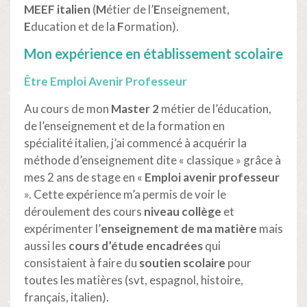
MEEF italien
(
M
étier de l’
E
nseignement,
E
ducation et de la
F
ormation).
Mon expérience en établissement scolaire
Être Emploi Avenir Professeur
Au cours de mon
Master 2
métier de l’éducation,
de l’enseignement et de la formation en
spécialité italien, j’ai commencé à acquérir la
méthode d’enseignement dite « classique » grâce à
mes 2 ans de stage en «
Emploi avenir professeur
». Cette expérience m’a permis de voir le
déroulement des cours
niveau collège
et
expérimenter l’
enseignement de ma matière
mais
aussi les
cours d’étude encadrées
qui
consistaient à faire du
soutien scolaire
pour
toutes les matières (svt, espagnol, histoire,
français, italien).