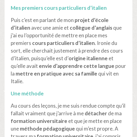
Mes premiers cours particuliers d’italien
Puis c’est en parlant de mon
projet d’école
d’italien
avec une amie et
collègue d’anglais
que
j’ai eu l’opportunité de mettre en place mes
premiers
cours particuliers d’italien
. Ironie du
sort, elle cherchait justement à prendre des cours
d’italien, puisqu’elle est d’
origine italienne
et
qu’elle avait
envie d’apprendre cette langue
pour
la
mettre en pratique avec sa famille
qui vit en
Italie.
Une méthode
Au cours des leçons, je me suis rendue compte qu’il
fallait vraiment que j’arrive à me
détacher
de ma
formation universitaire
et que je mette en place
une
méthode pédagogique
qui m’est propre. A
travers ma
formation universitaire
, j’ai compris