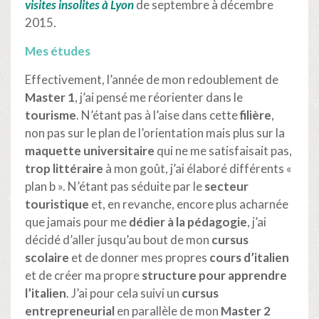
visites insolites à Lyon
de septembre à décembre
2015.
Mes études
Effectivement, l’année de mon redoublement de
Master 1
, j’ai pensé me réorienter dans le
tourisme
. N’étant pas à l’aise dans cette
filière
,
non pas sur le plan de l’orientation mais plus sur la
maquette universitaire
qui ne me satisfaisait pas,
trop littéraire
à mon goût, j’ai élaboré différents «
plan b ». N’étant pas séduite par le
secteur
touristique
et, en revanche, encore plus acharnée
que jamais pour me
dédier à la pédagogie
, j’ai
décidé d’aller jusqu’au bout de mon
cursus
scolaire
et de donner mes propres
cours d’italien
et de créer ma propre
structure pour apprendre
l’italien
. J’ai pour cela suivi un
cursus
entrepreneurial
en parallèle de mon
Master 2