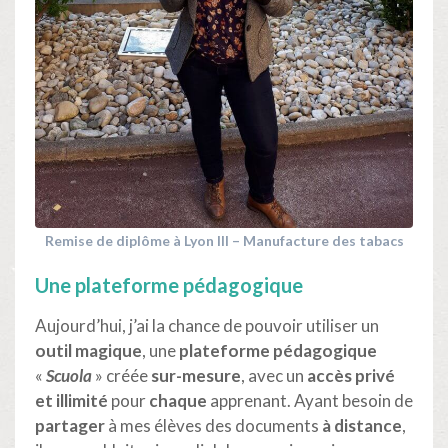
Remise de diplôme à Lyon III – Manufacture des tabacs
Une plateforme pédagogique
Aujourd’hui, j’ai la chance de pouvoir utiliser un
outil magique
, une
plateforme pédagogique
«
Scuola
» créée
sur-mesure
, avec un
accès privé
et illimité
pour
chaque
apprenant. Ayant besoin de
partager
à mes élèves des documents
à distance
,