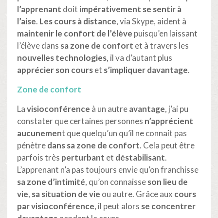
l’apprenant
doit
impérativement se sentir à
l’aise
.
Les cours à distance
, via Skype, aident à
maintenir le confort de l’élève
puisqu’en laissant
l’élève dans
sa zone de confort
et à travers les
nouvelles technologies
, il va d’autant plus
apprécier son cours
et
s’impliquer davantage
.
Zone de confort
La
visioconférence
à un autre
avantage
, j’ai pu
constater que certaines personnes
n’apprécient
aucunemen
t que quelqu’un qu’il ne connait pas
pénètre
dans sa zone de confort
. Cela peut être
parfois très
perturbant
et
déstabilisant
.
L’apprenant n’a pas toujours envie qu’on franchisse
sa zone d’intimité
, qu’on connaisse
son lieu de
vie
,
sa situation de vie
ou autre. Grâce aux
cours
par visioconférence
, il peut alors
se concentrer