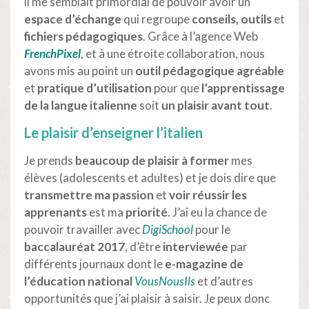
il me semblait primordial de pouvoir avoir un
espace d’échange
qui regroupe
conseils, outils
et
fichiers pédagogiques
. Grâce à l’agence Web
FrenchPixel
, et à une étroite collaboration, nous
avons mis au point un
outil pédagogique agréable
et
pratique
d’utilisation
pour que
l’apprentissage
de la langue italienne
soit
un plaisir avant tout
.
Le plaisir d’enseigner l’italien
Je prends
beaucoup de plaisir à former
mes
élèves (adolescents et adultes) et je dois dire que
transmettre ma passion
et
voir réussir les
apprenants
est ma
priorité
. J’ai eu la chance de
pouvoir travailler avec
DigiSchool
pour le
baccalauréat 2017
, d’être
interviewée
par
différents journaux dont le
e-magazine de
l’éducation national
VousNousIls
et d’autres
opportunités que j’ai plaisir à saisir. Je peux donc