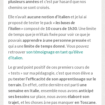
plusieurs années
et c’est par hasard que nos
chemins se sont croisés.
Elle n’avait
aucune notion d’italien
et je lui ai
proposé de tester le pack
« les bases de
l’italien »
composé de
10 cours de 1h30
. Une limite
de temps que je m’étais fixée pour voir ce que je
pouvais
apprendre à une personne pressée
et
qui a une
limite de temps donné
. Vous pouvez
retrouver
son témoignage en tant qu’élève
d’italien
.
Le grand point positif de ces premiers cours de
« tests » sur ma pédagogie, c’est que mon élève a
pu
tester l’efficacité de son apprentissage sur le
terrain
. En effet, cette dernière est parti
une
semaine en Italie
, ensemble nous avons
anticipé
ses besoins
sur place, nous avons
élaboré son
trajet
, et les choses à ne pas manquer
en Toscane
.