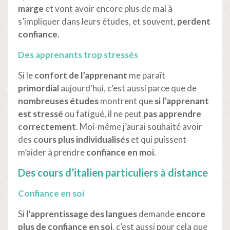
marge
et vont avoir encore plus de mal à
s’impliquer dans leurs études, et souvent,
perdent
confiance
.
Des apprenants trop stressés
Si le
confort de l’apprenant
me paraît
primordial
aujourd’hui, c’est aussi parce que de
nombreuses études
montrent que
si l’apprenant
est stressé
ou fatigué, il ne peut
pas apprendre
correctement
. Moi-même j’aurai souhaité avoir
des
cours plus individualisés
et qui puissent
m’aider à prendre
confiance en moi
.
Des cours d’italien particuliers à distance
Confiance en soi
Si
l’apprentissage des langues
demande
encore
plus de confiance en soi
, c’est aussi pour cela que