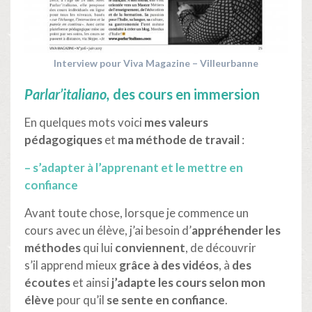
Interview pour Viva Magazine – Villeurbanne
Parlar’italiano,
des cours en immersion
En quelques mots voici
mes valeurs
pédagogiques
et
ma méthode de travail
:
– s’adapter à l’apprenant et le mettre en
confiance
Avant toute chose, lorsque je commence un
cours avec un élève, j’ai besoin d’
appréhender les
méthodes
qui lui
conviennent
, de découvrir
s’il apprend mieux
grâce à des vidéos
, à
des
écoutes
et ainsi
j’adapte les cours selon mon
élève
pour qu’il
se sente en confiance
.