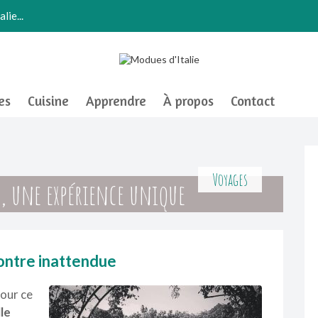
lie...
es
Cuisine
Apprendre
À propos
Contact
Voyages
, une expérience unique
ontre inattendue
pour ce
le