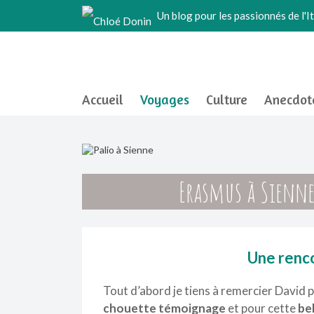
Un blog pour les passionnés de l'Ita
Accueil
Voyages
Culture
Anecdot
Erasmus à Sienne
Une renc
Tout d’abord je tiens à remercier David 
chouette témoignage
et pour cette
bel