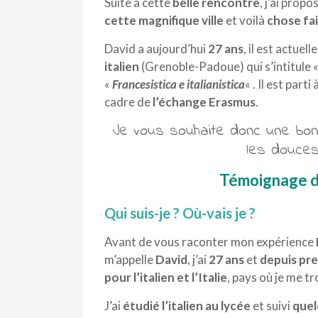
Suite à cette
belle rencontre
, j’ai prop
cette magnifique ville
et voilà
chose fa
David a
aujourd’hui
27 ans
, il est actue
italien
(Grenoble-Padoue) qui s’intitule 
«
Francesistica e italianistica
« . Il est part
cadre de
l’échange Erasmus
.
Je vous souhaite donc une bon
les douces
Témoignage d
Qui suis-je ? Où-vais je ?
Avant de vous raconter mon expérience
m’appelle
David
, j’ai
27 ans
et
depuis pre
pour l’italien et l’Italie
, pays où je me t
J’ai
étudié l’italien au lycée
et suivi
quel