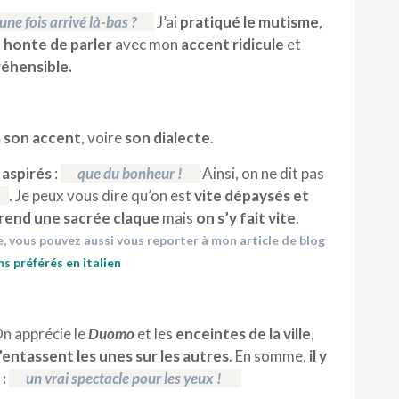
 une fois arrivé là-bas ?
J’ai
pratiqué le mutisme
,
s
honte de parler
avec mon
accent ridicule
et
réhensible.
a son accent
, voire
son dialecte
.
 aspirés
:
que du bonheur !
Ainsi, on ne dit pas
. Je peux vous dire qu’on est
vite dépaysés et
rend une sacrée claque
mais
on s’y fait vite
.
, vous pouvez aussi vous reporter à mon article de blog
ms préférés en italien
On apprécie le
Duomo
et les
enceintes de la ville
,
’entassent les unes sur les autres
. En somme,
il y
 :
un vrai spectacle pour les yeux !