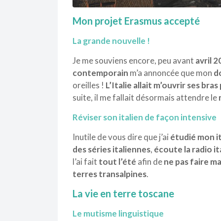
Mon projet Erasmus accepté
La grande nouvelle !
Je me souviens encore,
peu avant
avril 
contemporain
m’a annoncée
que mon
do
oreilles !
L’Italie allait m’ouvrir ses bra
suite, il me fallait désormais attendre le
Réviser son italien de façon intensive
Inutile de vous dire que j’ai
étudié mon i
des séries italiennes
,
écoute la radio i
l’ai fait
tout l’été
afin de
ne pas faire m
terres transalpines
.
La vie en terre toscane
Le mutisme linguistique