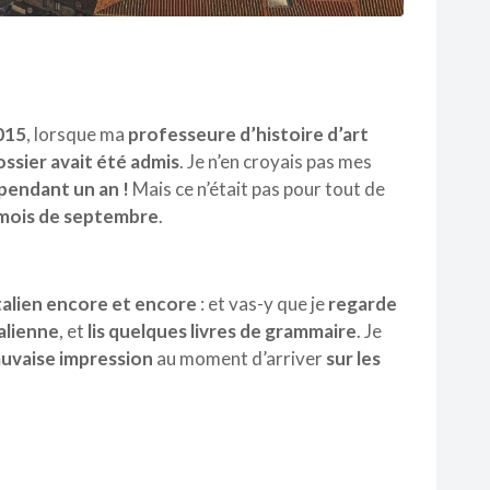
2015
, lorsque ma
professeure d’histoire d’art
ssier avait été admis
. Je n’en croyais pas mes
s pendant un an !
Mais ce n’était pas pour tout de
mois de septembre
.
talien encore et encore
: et vas-y que je
regarde
talienne
, et
lis quelques livres de grammaire
. Je
auvaise impression
au moment d’arriver
sur les