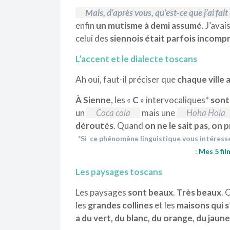
Mais, d’après vous, qu’est-ce que j’ai fait
enfin
un mutisme à demi assumé
. J’avai
celui des
siennois
était parfois incomp
L’accent et le dialecte toscans
Ah oui, faut-il préciser que
chaque ville 
À
Sienne
, les «
C
» intervocaliques*
sont
un
Coca cola
mais une
Hoha Hola
déroutés
. Quand
on ne le sait pas
,
on p
*Si ce phénomène linguistique vous intéresse
:
Mes 5 fil
Les paysages toscans
Les paysages
sont beaux
.
Très beaux
. 
les
grandes collines
et les
maisons qui s
a du vert, du blanc, du orange, du jaune