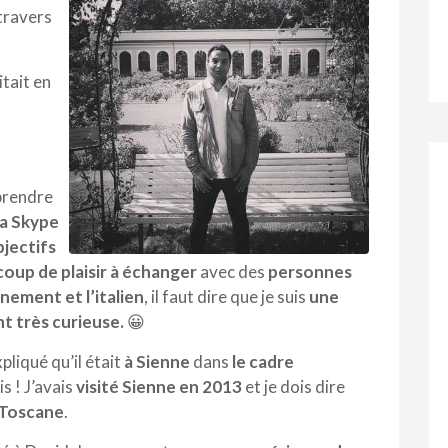
 travers
itait en
 prendre
ia Skype
bjectifs
oup de plaisir à échanger
avec des
personnes
nement et l’italien
, il faut dire que je suis
une
t très curieuse.
😀
pliqué qu’il était
à Sienne
dans
le cadre
s ! J’avais
visité Sienne en 2013
et je dois dire
 Toscane
.