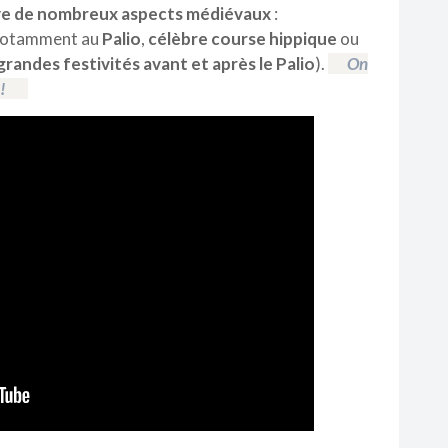
e de nombreux aspects médiévaux
:
 notamment au
Palio
,
célèbre course hippique
ou
grandes festivités avant et après le Palio
).
On
!