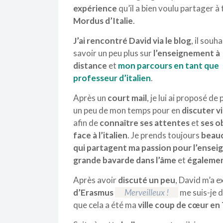
expérience
qu’il a bien voulu partager à
Mordus d’Italie
.
J’ai rencontré David via le blog
, il souha
savoir un peu plus sur
l’enseignement à
distance
et
mon parcours en tant que
professeur d’italien
.
Après un
court
mail
, je lui ai proposé de
un peu de mon temps pour en
discuter v
afin de
connaître ses attentes
et
ses o
face à l’italien
.
Je prends toujours
beauc
qui partagent ma passion pour l’enseig
grande bavarde dans l’âme
et
égalemen
Après avoir
discuté un peu
, David m’a ex
d’Erasmus
Merveilleux !
me suis-je di
que cela a été ma
ville coup de cœur en