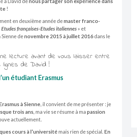
osé à David de
nous partager son expérience dans
ite
!
llement en deuxième année de
master franco-
«
Etudes françaises-Etudes italiennes
» et
i à Sienne de
novembre 2015 à juillet 2016
dans le
ne lecture avant de vous laisser entre
 lignes de David !
’un étudiant Erasmus
Erasmus à Sienne
, il convient de me présenter : je
sque trois ans
, ma vie se résume à ma
passion
rouve actuellement.
ques cours à l’université
mais rien de spécial.
En