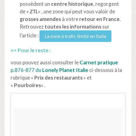
possèdent un
centre historique
, regorgent
de «
ZTL
« , une zone qui peut vous valoir de
grosses amendes
à votre
retour en France
.
Retrouvez
toutes les informations
sur
l’article :
La zone à trafic limité en Italie
=> Pour le reste :
vous pouvez aussi consulter le
Carnet pratique
p.876-877 du
Lonely Planet Italie
ci-dessous à la
rubrique «
Prix des restaurants
» et
«
Pourboires
« .