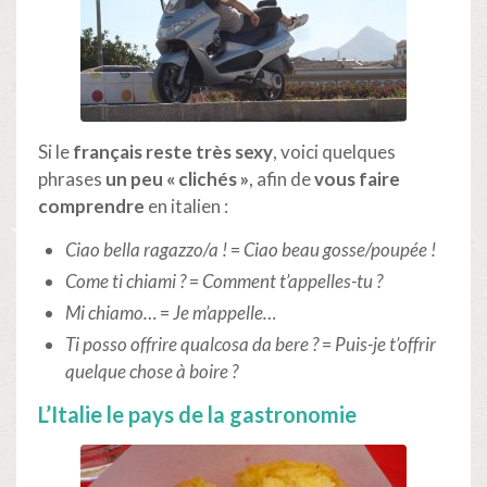
Si le
français reste très sexy
, voici quelques
phrases
un peu « clichés »
, afin de
vous faire
comprendre
en italien :
Ciao bella ragazzo/a !
=
Ciao beau gosse/poupée !
Come ti chiami ?
=
Comment t’appelles-tu ?
Mi chiamo…
=
Je m’appelle…
Ti posso offrire qualcosa da bere ?
=
Puis-je t’offrir
quelque chose à boire ?
L’Italie le pays de la gastronomie