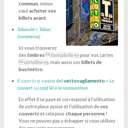
commun
, mieux
vaut
acheter vos
billets avant
.
Tabacchi
=
Tabac
(commerce)
Ici vous trouverez
des
timbres
francobollo
pour vos cartes
cartolline
, mais aussi vos
billets de
bus/métro
.
I
l coperto
o
costo del
vettovagliamento
=
Le
couvert
ou
coût lié à la restauration
En effet il se paye et correspond à l’utilisation
de votre place assise et l’utilisation de
vos
couverts
et cela pour
chaque personne
!
Vous ne pouvez pas y échapper si vous utilisez
des couverts pour manger.