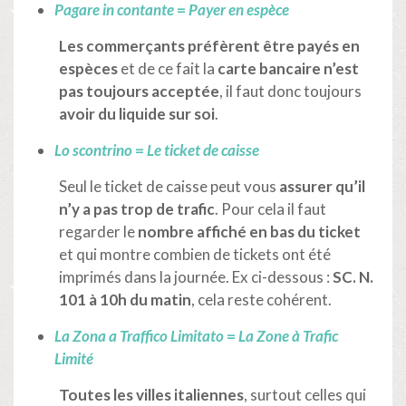
Pagare in contante
=
Payer en espèce
Les commerçants préfèrent être payés en
espèces
et de ce fait la
carte bancaire n’est
pas toujours acceptée
, il faut donc toujours
avoir du liquide sur soi
.
Lo scontrino
=
Le ticket de caisse
Seul le ticket de caisse
peut vous
assurer qu’il
n’y a pas trop de trafic
. Pour cela il faut
regarder le
nombre affiché en bas du ticket
et qui montre combien de tickets ont été
imprimés dans la journée.
Ex ci-dessous :
SC. N.
101 à 10h du matin
, cela reste cohérent.
La Zona a Traffico Limitato
=
La Zone à Trafic
Limité
Toutes les villes italiennes
, surtout celles qui