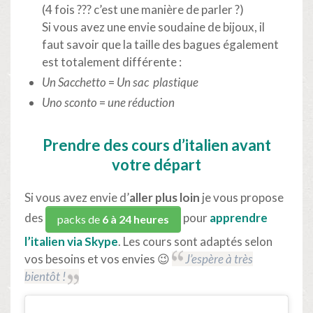
(4 fois ??? c’est une manière de parler ?)
Si vous avez une envie soudaine de bijoux, il
faut savoir que la taille des bagues également
est totalement différente :
Un Sacchetto
=
Un sac plastique
Uno sconto
=
une réduction
Prendre des
cours d’italien avant
votre départ
Si vous avez envie d’
aller plus loin
je vous propose
des
pour
apprendre
packs de
6 à 24 heures
l’italien
via Skype
. Les cours sont adaptés selon
vos besoins et vos envies 😉
J’espère à très
bientôt !