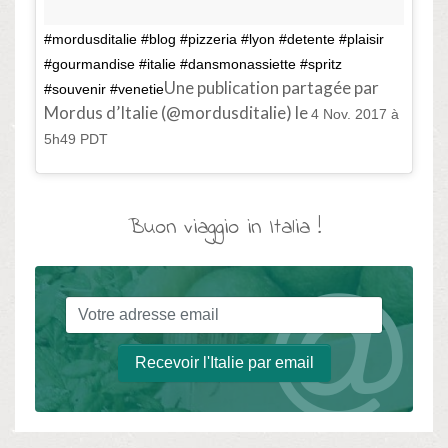
#mordusditalie #blog #pizzeria #lyon #detente #plaisir
#gourmandise #italie #dansmonassiette #spritz
Une publication partagée par
#souvenir #venetie
Mordus d’Italie (@mordusditalie) le
4 Nov. 2017 à
5h49 PDT
Buon viaggio in Italia !
Recevoir l'Italie par email