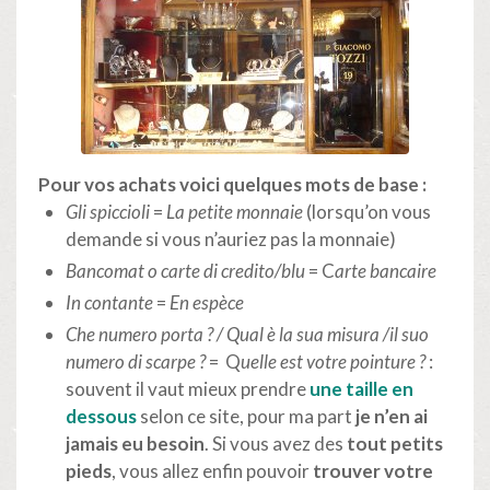
Pour vos achats voici quelques mots de base :
Gli spiccioli
=
La petite monnaie
(lorsqu’on vous
demande si vous n’auriez pas la monnaie)
Bancomat o carte di credito/blu
= C
arte bancaire
In contante
=
En espèce
Che numero porta ? / Qual è la sua misura /il suo
numero di scarpe ?
= Q
uelle est votre pointure ?
:
souvent il vaut mieux prendre
une taille en
dessous
selon ce site, pour ma part
je n’en ai
jamais eu besoin
. Si vous avez des
tout petits
pieds
, vous allez enfin pouvoir
trouver votre