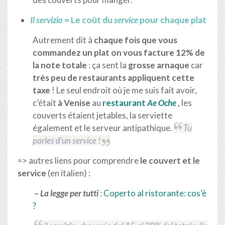
Il servizio
= Le coût du
service
pour chaque plat
Autrement dit à
chaque fois que vous
commandez un plat on vous facture
12% de
la note totale
: ça sent la
grosse arnaque
car
très peu de restaurants appliquent cette
taxe
! Le seul endroit où je me suis fait avoir,
c’était
à Venise
au
restaurant
Ae Oche
,
les
couverts étaient jetables, la serviette
également et le serveur antipathique.
Tu
parles d’un service !
=> autres liens pour comprendre
le couvert et le
service
(en italien) :
–
La legge per tutti
:
Coperto al ristorante: cos’è
?