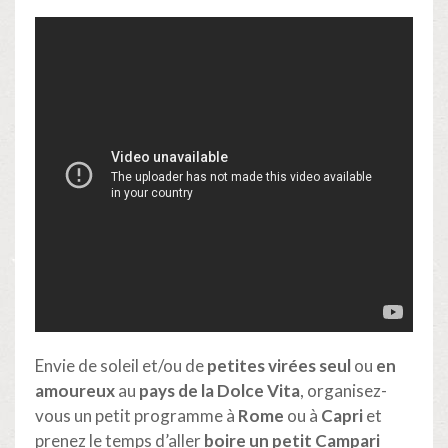
Envie de soleil et/ou de
petites virées seul
ou
en
amoureux
au
pays de la Dolce Vita
, organisez-
vous un petit programme à
Rome
ou à
Capri
et
prenez le temps d’aller
boire un petit Campari