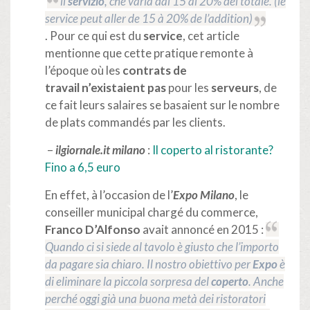
il
servizio
, che varia dal 15 al 20% del totale. (le
service peut aller de 15 à 20% de l’addition)
.
Pour ce qui est du
service
, cet article
mentionne que cette pratique remonte à
l’époque où les
contrats de
travail
n’existaient pas
pour
les
serveurs
, de
ce fait leurs salaires se basaient sur le nombre
de plats commandés par les clients.
–
ilgiornale.it milano
:
Il coperto al ristorante?
Fino a 6,5 euro
En effet, à l’occasion de l’
Expo Milano
, le
conseiller municipal chargé du commerce,
Franco D’Alfonso
avait annoncé en 2015 :
Quando ci si siede al tavolo è giusto che l’importo
da pagare sia chiaro. Il nostro obiettivo per
Expo
è
di eliminare la piccola sorpresa del
coperto
. Anche
perché oggi già una buona metà dei ristoratori