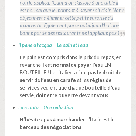
non lo applica. (Quand on s’assoie à une table il
est normal que le montant à payer soit clair. Notre
objectif est d’éliminer cette petite surprise du
«
couvert
« . Egalement parce qu’aujourd’hui une
bonne partie des restaurants ne l’applique pas.)
Il pane e l’acqua
=
Le pain et l’eau
Le pain est compris dans le prix du repas
, en
revanche il est
normal de payer l’eau
EN
BOUTEILLE ! Les italiens n’ont
pas le droit de
servir
de
l’eau en carafe
et les
règles de
services
veulent que chaque
bouteille d’eau
servie,
doit être ouverte devant vous
.
Lo sconto
=
Une réduction
N’hésitez pas à marchander
, l’Italie est
le
berceau des négociations
!